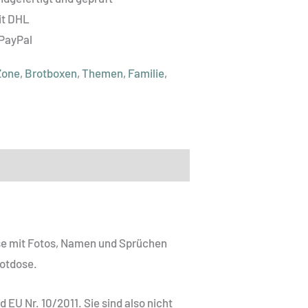
it DHL
 PayPal
Zone
,
Brotboxen
,
Themen
,
Familie
,
se mit Fotos, Namen und Sprüchen
rotdose.
U Nr. 10/2011. Sie sind also nicht