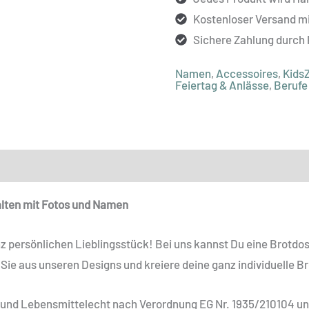
Kostenloser Versand m
Sichere Zahlung durch
Namen
,
Accessoires
,
Kids
Feiertag & Anlässe
,
Berufe
ionen
Produktsicherheit
alten mit Fotos und Namen
 persönlichen Lieblingsstück! Bei uns kannst Du eine Brotdo
 Sie aus unseren Designs und kreiere deine ganz individuelle B
und Lebensmittelecht nach Verordnung EG Nr. 1935/210104 und E