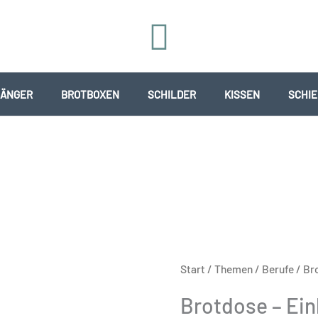
ÄNGER
BROTBOXEN
SCHILDER
KISSEN
SCHI
Brotdose
Start
/
Themen
/
Berufe
/ Br
-
Brotdose – Ei
Einhorn