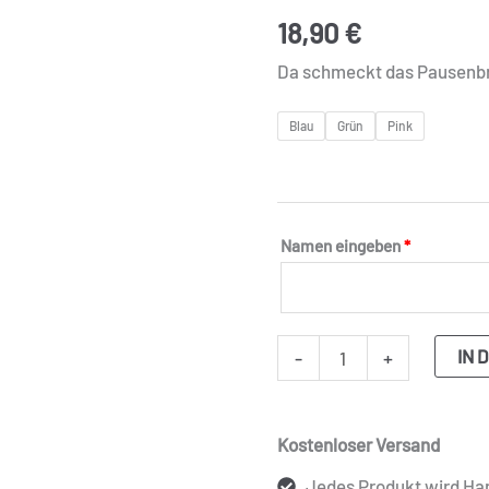
Fee
18,90
€
Menge
Da schmeckt das Pausenbrot
Blau
Grün
Pink
Namen eingeben
*
IN 
-
+
Kostenloser Versand
Jedes Produkt wird Han