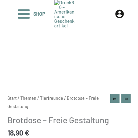
Zum
Inhalt
SHOP
springen
Brotdose
Start
/
Themen
/
Tierfreunde
/ Brotdose – Freie
-
Gestaltung
Freie
Brotdose – Freie Gestaltung
Gestaltung
Menge
18,90
€