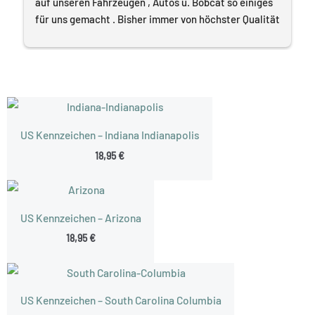
auf unseren Fahrzeugen , Autos u. Bobcat so einiges 
für uns gemacht . Bisher immer von höchster Qualität 
von der Umsetzung, Planung bis zu Ausführung. Sehr 
professionell und Kundenorientiert????. Wir werden 
weiter mit dieser tollen Firma zu Zusammenarbeit 
arbeiten. Und können Druck 66 absolut empfehlen. 
Vielen Dank
US Kennzeichen – Indiana Indianapolis
18,95
€
US Kennzeichen – Arizona
18,95
€
US Kennzeichen – South Carolina Columbia