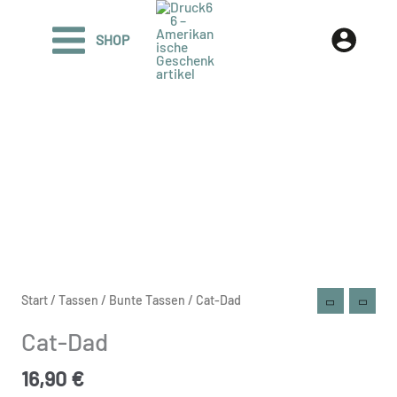
Zum
Inhalt
SHOP
springen
Cat-
Start
/
Tassen
/
Bunte Tassen
/ Cat-Dad
Dad
Cat-Dad
Menge
16,90
€