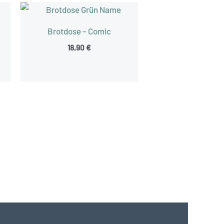
a
Brotdose – Comic
18,90
€