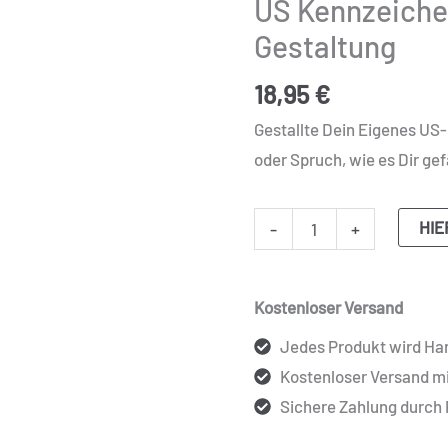
US Kennzeichen
Zur
Gestaltung
freien
Gestaltung
18,95
€
Menge
Gestallte Dein Eigenes US
oder Spruch, wie es Dir gef
HIE
-
+
Kostenloser Versand
Jedes Produkt wird Han
Kostenloser Versand m
Sichere Zahlung durch