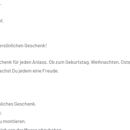
.
at.
persönlichen Geschenk!
chenk für jeden Anlass. Ob zum Geburtstag, Weihnachten, Oster
machst Du jedem eine Freude.
nliches Geschenk.
.
zu montieren.
, sich von der Masse abzuheben.