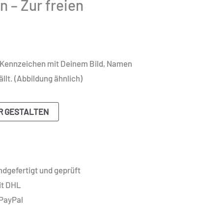
 – Zur freien
-Kennzeichen mit Deinem Bild, Namen
ällt. (Abbildung ähnlich)
R GESTALTEN
dgefertigt und geprüft
it DHL
 PayPal