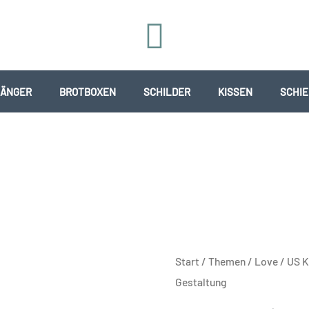
ÄNGER
BROTBOXEN
SCHILDER
KISSEN
SCHI
US
Start
/
Themen
/
Love
/ US K
Kennzeichen
Gestaltung
-