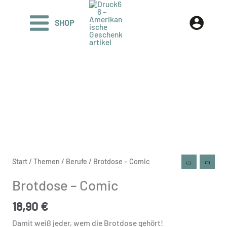
Zum
Inhalt
SHOP
springen
Brotdose
Start
/
Themen
/
Berufe
/ Brotdose – Comic
-
Brotdose – Comic
Comic
Menge
18,90
€
Damit weiß jeder, wem die Brotdose gehört!