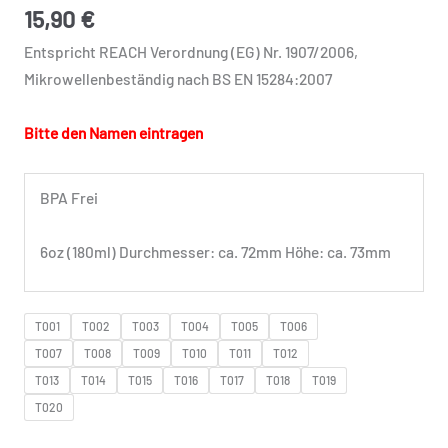
-
15,90
€
Mit
Entspricht REACH Verordnung (EG) Nr. 1907/2006,
Namen
Mikrowellenbeständig nach BS EN 15284:2007
Menge
Bitte den Namen eintragen
BPA Frei
6oz (180ml) Durchmesser: ca. 72mm Höhe: ca. 73mm
T001
T002
T003
T004
T005
T006
T007
T008
T009
T010
T011
T012
T013
T014
T015
T016
T017
T018
T019
T020