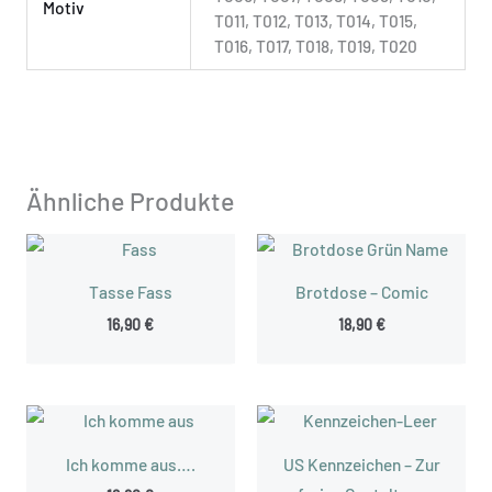
Motiv
T011, T012, T013, T014, T015,
T016, T017, T018, T019, T020
Ähnliche Produkte
Tasse Fass
Brotdose – Comic
16,90
€
18,90
€
Ich komme aus….
US Kennzeichen – Zur