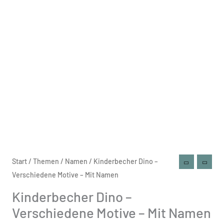
Kinderbecher
Start
/
Themen
/
Namen
/ Kinderbecher Dino –
Dino
Verschiedene Motive – Mit Namen
-
Kinderbecher Dino –
Verschiedene
Verschiedene Motive – Mit Namen
Motive