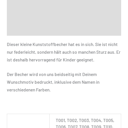
Beschreibung
Zusätzliche Informationen
Produktsicherheit
Dieser kleine Kunststoffbecher hat es in sich. Sie ist nicht
nur federleicht, sondern hält auch so manchen Sturz aus. Er
ist deshalb hervorragend für Kinder geeignet.
Der Becher wird von uns beidseitig mit Deinem
Wunschmotiv bedruckt, inklusive dem Namen in
verschiedenen Farben.
T001, T002, T003, T004, T005,
T006, T007, T008, T009, T010,