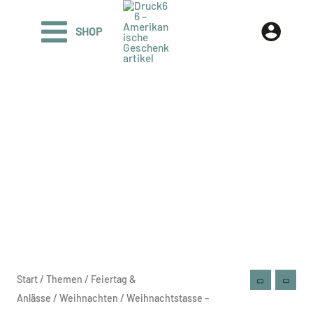
Zum
Inhalt
SHOP
springen
Weihnachtstasse
Start
/
Themen
/
Feiertag &
-
Anlässe
/
Weihnachten
/ Weihnachtstasse –