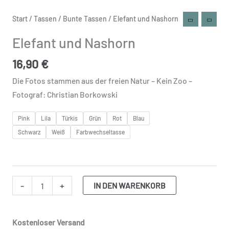
Elefant
Start
/
Tassen
/
Bunte Tassen
/ Elefant und Nashorn
und
Elefant und Nashorn
Nashorn
Menge
16,90
€
Die Fotos stammen aus der freien Natur – Kein Zoo –
Fotograf: Christian Borkowski
Pink
Lila
Türkis
Grün
Rot
Blau
Schwarz
Weiß
Farbwechseltasse
-
+
IN DEN WARENKORB
Kostenloser Versand