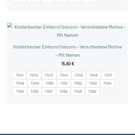
Kinderbecher Einhorn/Unicorn – Verschiedene Motive
– Mit Namen
15,90
€
T041
T042
T043
T044
T045
T046
T047
T048
T049
T050
T051
T052
T053
T054
T055
T056
T057
T058
T059
T060