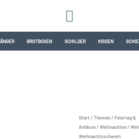
ÄNGER
BROTBOXEN
SCHILDER
KISSEN
SCHI
Weihnachtstasse
Start
/
Themen
/
Feiertag &
-
Anlässe
/
Weihnachten
/ Wei
Weihnachtsschwein
Weihnachtsschwein