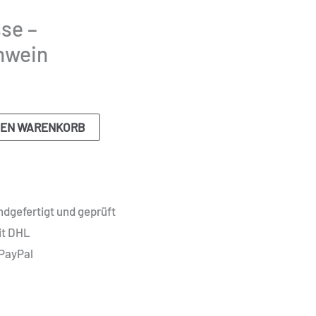
se –
hwein
DEN WARENKORB
dgefertigt und geprüft
it DHL
 PayPal