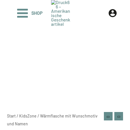
Zum
Inhalt
SHOP
springen
Start
/
KidsZone
/ Wärmflasche mit Wunschmotiv
und Namen