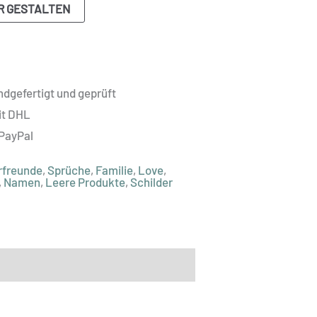
R GESTALTEN
dgefertigt und geprüft
it DHL
 PayPal
rfreunde
,
Sprüche
,
Familie
,
Love
,
,
Namen
,
Leere Produkte
,
Schilder