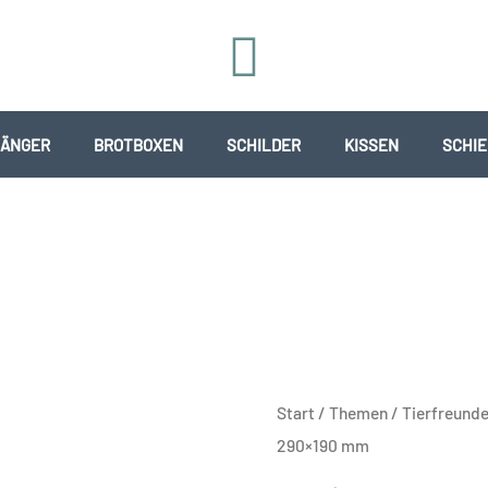
ÄNGER
BROTBOXEN
SCHILDER
KISSEN
SCHI
Schiefertafel
Start
/
Themen
/
Tierfreund
leer
290×190 mm
ca.