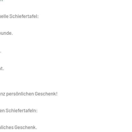
uelle Schiefertafel:
reunde.
.
.
at.
anz persönlichen Geschenk!
len Schiefertafeln:
nliches Geschenk.