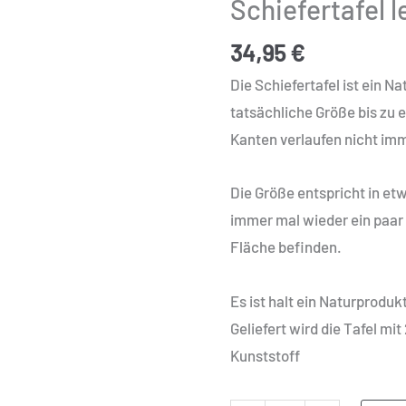
Schiefertafel 
290x190
mm
34,95
€
Menge
Die Schiefertafel ist ein N
tatsächliche Größe bis zu
Kanten verlaufen nicht imm
Die Größe entspricht in e
immer mal wieder ein paar
Fläche befinden.
Es ist halt ein Naturprodu
Geliefert wird die Tafel mi
Kunststoff