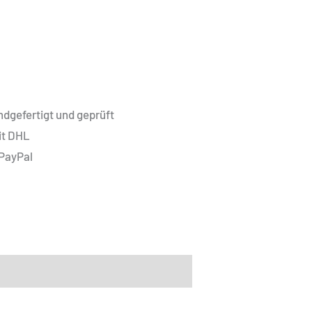
dgefertigt und geprüft
it DHL
 PayPal