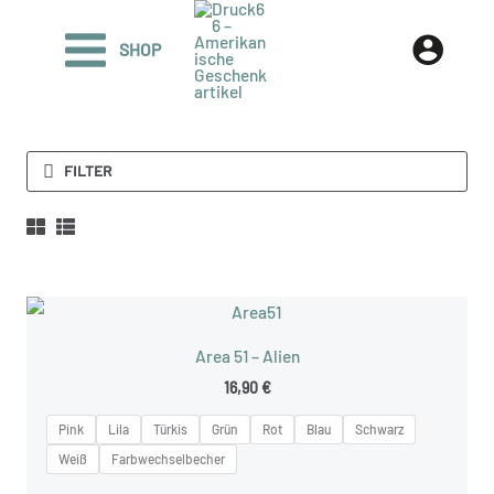
Zum
Inhalt
SHOP
springen
FILTER
Area 51 – Alien
16,90
€
Pink
Lila
Türkis
Grün
Rot
Blau
Schwarz
Weiß
Farbwechselbecher